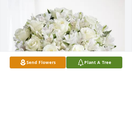
Send Flowers
Plant A Tree
The Garcia & Martinez Families purchased Eternal 
Friendship for Jesus Gabaldon
THE GARCIA & MARTINEZ FAMILIES
Apr 09, 2026